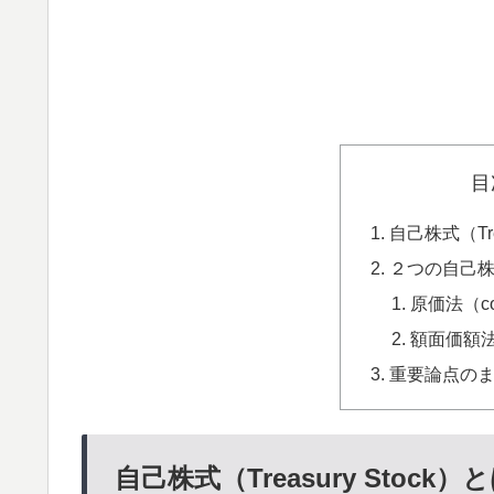
目
自己株式（Tre
２つの自己
原価法（cos
額面価額法（p
重要論点の
自己株式（Treasury Stock）