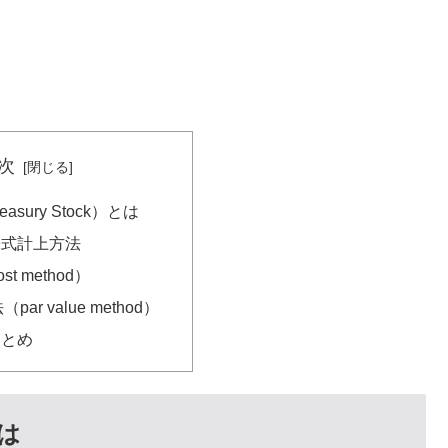
次
asury Stock）とは
株式計上方法
t method）
ar value method）
まとめ
とは