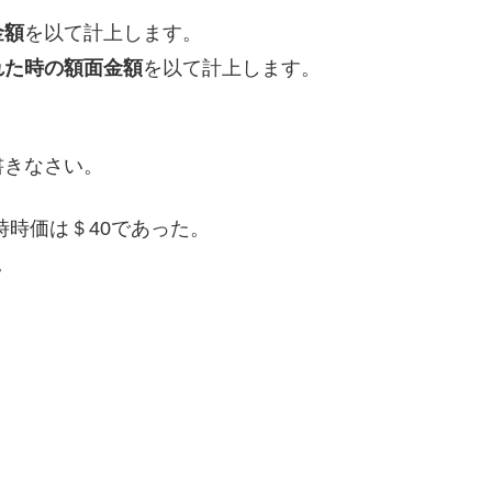
金額
を以て計上します。
れた時の額面金額
を以て計上します。
書きなさい。
行時時価は＄40であった。
。