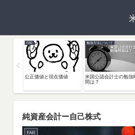
FAR
勉強方法について
先株式
公正価値と現在価値
米国公認会計士の勉強
間は？
純資産会計ー自己株式
FAR