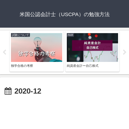
米国公認会計士（USCPA）の勉強方法
試験について
FAR
BE
独学合格の考察
純資産会計ー自己株式
貨幣
pre
2020-12