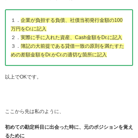
１．
企業が負担する負債、社債当初発行金額の100
万円をCr.に記入
２．
実際に手に入れた資産
、
Cash金額をDr.に記入
３．
簿記の大前提である貸借一致の原則を満たすた
めの差額金額をDr.かCr.の適切な箇所に記入
以上でOKです。
ここから先は私のように、
初めての勘定科目に出会った時に、元のポジションを覚え
るために