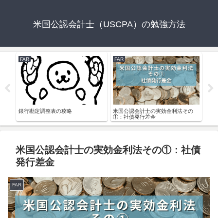
米国公認会計士（USCPA）の勉強方法
FAR
FAR
FAR
銀行勘定調整表の攻略
米国公認会計士の実効金利法その
受験
①：社債発行差金
米国公認会計士の実効金利法その①：社債
発行差金
FAR