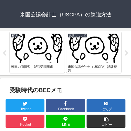
米国公認会計士（USCPA）の勉強方法
FAR
試験について
FAR
ン
米国の商慣習、製品受渡関連
米国公認会計士（USCPA）試験概
銀行
要
受験時代のBECメモ
Twitter
Facebook
はてブ
Pocket
LINE
コピー