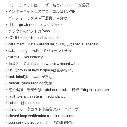
・イントラネットはユーザー名とパスワードが必要
・インターネット上のプロトコルはTCP/IP
・ゴルディロックス＝丁度良い＝分散
・IT化にgreater controllは必要ない
・クラウドのソフトはPaas
・COBIT＝monitor and evaluate
・data mart = data warehouseよりもっとspecial specific
・data mining = 分析してパターンを発掘
・flat file = redundancy
・順番としてはcharacter→field→record→file
・OSにphysical layout spaceは必要ない。
・disk labelはsoftwareが読む。
・headerはdata recordの識別
・電子承認、最安全はdigital certificate、時点でdigital signature
・fault tolerant system = redundancy
・batchにはcheckpoint
・mirroring = 高コスト高品質のバックアップ
・closed loop verification = online realtime
・boundary protection = データの混在防止