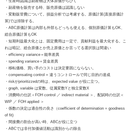
・生産時認識は副産物は大体原価からひく
・副産物を販売する時、販売原価は認識しない
・変動販管費について。損益分析では考慮する。原価計算(直接原価計
算)では排除する。
・ABC原価計算は内部も外部もどっちも使える、個別原価計算もOK、
総合原価計算もOK
・短期利益最大化とは、固定費用は一定で、貢献利益を最大化する。こ
れは暗記、総合原価とか売上原価とか言ってる選択肢は間違い
・efficiency variance＝能率差異
・spending variance＝賃金差異
・移転価格、買い手のコストは決定要因にならない。
・compensating control = 違うコントロールで同じ目的の達成
・riskがprioritizzedの時は、expected value が役に立つ。
・graph, variable は変数。従属変数Yと独立変数X
・消費時の仕訳＜FOH control ／ indirect material ＞、配賦時の仕訳＜
WIP ／ FOH applied ＞
・係数の決定は適合性の良さ（coefficient of determination = goodness
of fit)
・間接費の割合が高い時、ABCが役に立つ
・ABCでは非付加価値活動は識別からの除去