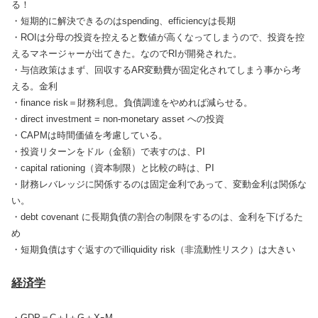
る！
・短期的に解決できるのはspending、efficiencyは長期
・ROIは分母の投資を控えると数値が高くなってしまうので、投資を控
えるマネージャーが出てきた。なのでRIが開発された。
・与信政策はまず、回収するAR変動費が固定化されてしまう事から考
える。金利
・finance risk＝財務利息。負債調達をやめれば減らせる。
・direct investment = non-monetary asset への投資
・CAPMは時間価値を考慮している。
・投資リターンをドル（金額）で表すのは、PI
・capital rationing（資本制限）と比較の時は、PI
・財務レバレッジに関係するのは固定金利であって、変動金利は関係な
い。
・debt covenant に長期負債の割合の制限をするのは、金利を下げるた
め
・短期負債はすぐ返すのでilliquidity risk（非流動性リスク）は大きい
経済学
・GDP＝C＋I＋G＋XｰM