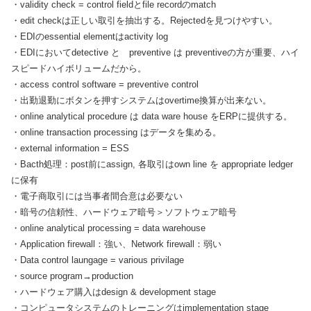
・validity check = control fieldとfile recordのmatch
・edit checkは正しい取引を抽出する。Rejectedを見つけやすい。
・EDIのessential elementはactivity log
・EDIにおいてdetective と preventive は preventiveの方が重要、ハイ
スピードハイボリュームだから。
・access control software = preventive control
・出勤退勤にボタンを押すシステムはovertime換算が出来ない。
・online analytical procedure は data ware house をERPに提供する。
・online transaction processing はデータを集める。
・external information = ESS
・Bacth処理：post前にassign, 各取引はown line を appropriate ledger
に保有
・電子商取引には当事者間合意は必要ない
・暗号の信頼性、ハードウェア暗号＞ソフトウェア暗号
・online analytical processing = data warehouse
・Application firewall：強い、Network firewall：弱い
・Data control laungage = various privilage
・source program→production
・ハードウェア購入はdesign & development stage
・コンピュータシステムのトレーニングはimplementation stage