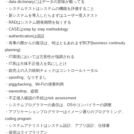
・data dictionaryにはデータの意味が載ってる
・システムテストはシステムの機能を評価すること
・新システムを導入したらまずはユーザー受入テスト
・RADはシステム開発期間を短くする
・CASEはstep by step methodology
・authenticationは認証
・有事の際からの復活は、何はともあれまずBCP(business continuity
planning)
・IT環境においては冗長性が強調される
・IT系は大体不正侵入を気にしとけ
・総売上の入力統制チェックはコントロールトータル
・spoofing、なりすまし
・piggybacking、Wi-Fiの便乗利用
・eavesdrop、盗聴
・不正侵入確認の手続はrisk assessment
・システムプログラマーの責任は、OSやコンパイラーの調整
・アプリケーションプログラマーはイメージ通りのプログラミング、
coding program
・システムアナリストはシステム設計、アプリ設計、仕様書
・保管はライブラリアン