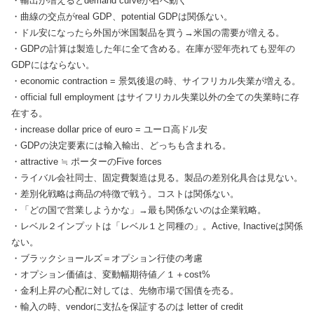
・輸出が増えるとdemand curveが右へ動く
・曲線の交点がreal GDP、potential GDPは関係ない。
・ドル安になったら外国が米国製品を買う→米国の需要が増える。
・GDPの計算は製造した年に全て含める。在庫が翌年売れても翌年の
GDPにはならない。
・economic contraction = 景気後退の時、サイフリカル失業が増える。
・official full employment はサイフリカル失業以外の全ての失業時に存
在する。
・increase dollar price of euro = ユーロ高ドル安
・GDPの決定要素には輸入輸出、どっちも含まれる。
・attractive ≒ ポーターのFive forces
・ライバル会社同士、固定費製造は見る。製品の差別化具合は見ない。
・差別化戦略は商品の特徴で戦う。コストは関係ない。
・「どの国で営業しようかな」→最も関係ないのは企業戦略。
・レベル２インプットは「レベル１と同種の」。Active, Inactiveは関係
ない。
・ブラックショールズ＝オプション行使の考慮
・オプション価値は、変動幅期待値／１＋cost%
・金利上昇の心配に対しては、先物市場で国債を売る。
・輸入の時、vendorに支払を保証するのは letter of credit