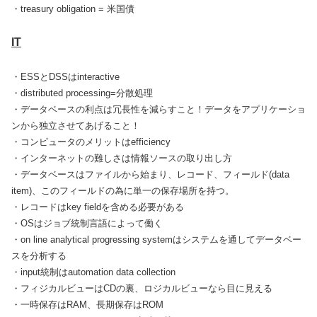
・treasury obligation = 米国債
IT
・ESSとDSSはinteractive
・distributed processing=分散処理
・データベースの利点は冗長性を減らすこと！データをアプリケーショ
ンから独立させてあげること！
・コンピュータのメリットはefficiency
・インターネットの難しさは情報ソースの取り出し方
・データベースはファイルから始まり、レコード、フィールド(data
item)、このフィールドの為に単一の保存場所を持つ。
・レコードはkey fieldを含める必要がある
・OSはジョブ統制言語によって働く
・on line analytical progressing systemはシステムを通してデータベー
スを分析する
・input統制はautomation data collection
・フィジカルビューはCDの裏、ロジカルビューなら目に見える
・一時保存はRAM、長期保存はROM