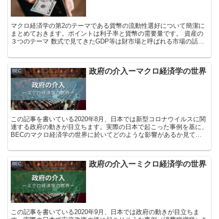
マクロ経済学の第2のテーマである貨幣の流動性選好について簡潔に
まとめておきます。ポイントは利子率と貨幣の需要量です。 資産の
３つのテーマ 数式で見てきたGDP等は財市場と呼ばれる市場の話で
した。（リンクはこちら→数式で見るGD...
政府の介入ーマクロ経済学の世界
BEC
この記事を書いている2020年8月、日本では新型コロナウイルスに関
連する政府の動きが目立ちます。実際の日本で起こった事例を基に、
BECのマクロ経済学の世界に於いてどのような影響があるか見てい
きましょう。 マクロ経済学における...
政府の介入ーミクロ経済学の世界
BEC
この記事を書いている2020年9月、日本では政府の動きが目立ちま