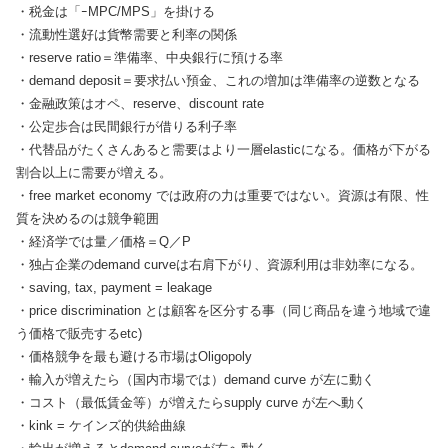
・税金は「ｰMPC/MPS」を掛ける
・流動性選好は貨幣需要と利率の関係
・reserve ratio＝準備率、中央銀行に預ける率
・demand deposit＝要求払い預金、これの増加は準備率の逆数となる
・金融政策はオペ、reserve、discount rate
・公定歩合は民間銀行が借りる利子率
・代替品がたくさんあると需要はより一層elasticになる。価格が下がる
割合以上に需要が増える。
・free market economy では政府の力は重要ではない。資源は有限、性
質を決めるのは競争範囲
・経済学では量／価格＝Q／P
・独占企業のdemand curveは右肩下がり、資源利用は非効率になる。
・saving, tax, payment = leakage
・price discrimination とは顧客を区分する事（同じ商品を違う地域で違
う価格で販売するetc)
・価格競争を最も避ける市場はOligopoly
・輸入が増えたら（国内市場では）demand curve が左に動く
・コスト（最低賃金等）が増えたらsupply curve が左へ動く
・kink = ケインズ的供給曲線