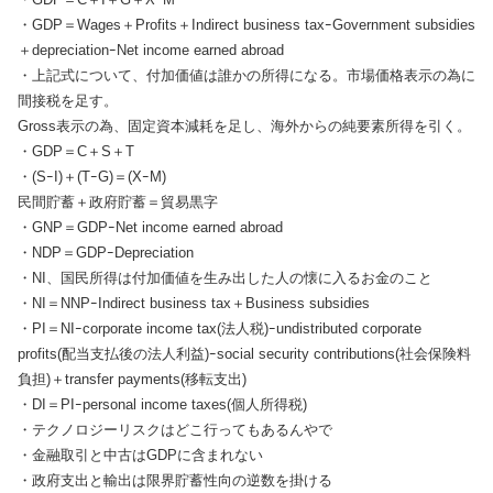
・GDP＝Wages＋Profits＋Indirect business taxｰGovernment subsidies
＋depreciationｰNet income earned abroad
・上記式について、付加価値は誰かの所得になる。市場価格表示の為に
間接税を足す。
Gross表示の為、固定資本減耗を足し、海外からの純要素所得を引く。
・GDP＝C＋S＋T
・(SｰI)＋(TｰG)＝(XｰM)
民間貯蓄＋政府貯蓄＝貿易黒字
・GNP＝GDPｰNet income earned abroad
・NDP＝GDPｰDepreciation
・NI、国民所得は付加価値を生み出した人の懐に入るお金のこと
・NI＝NNPｰIndirect business tax＋Business subsidies
・PI＝NIｰcorporate income tax(法人税)ｰundistributed corporate
profits(配当支払後の法人利益)ｰsocial security contributions(社会保険料
負担)＋transfer payments(移転支出)
・DI＝PIｰpersonal income taxes(個人所得税)
・テクノロジーリスクはどこ行ってもあるんやで
・金融取引と中古はGDPに含まれない
・政府支出と輸出は限界貯蓄性向の逆数を掛ける