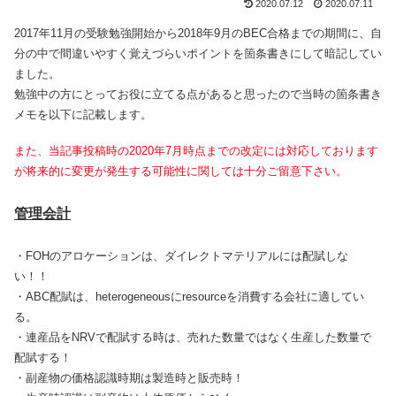
2020.07.12
2020.07.11
2017年11月の受験勉強開始から2018年9月のBEC合格までの期間に、自
分の中で間違いやすく覚えづらいポイントを箇条書きにして暗記してい
ました。
勉強中の方にとってお役に立てる点があると思ったので当時の箇条書き
メモを以下に記載します。
また、当記事投稿時の2020年7月時点までの改定には対応しております
が将来的に変更が発生する可能性に関しては十分ご留意下さい。
管理会計
・FOHのアロケーションは、ダイレクトマテリアルには配賦しな
い！！
・ABC配賦は、heterogeneousにresourceを消費する会社に適してい
る。
・連産品をNRVで配賦する時は、売れた数量ではなく生産した数量で
配賦する！
・副産物の価格認識時期は製造時と販売時！