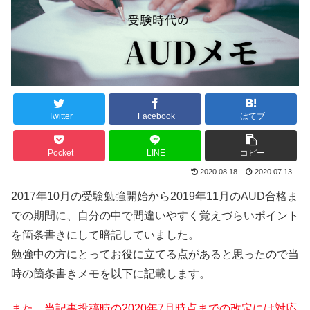
Twitter
Facebook
はてブ
Pocket
LINE
コピー
2020.08.18
2020.07.13
2017年10月の受験勉強開始から2019年11月のAUD合格ま
での期間に、自分の中で間違いやすく覚えづらいポイント
を箇条書きにして暗記していました。
勉強中の方にとってお役に立てる点があると思ったので当
時の箇条書きメモを以下に記載します。
また、当記事投稿時の2020年7月時点までの改定には対応