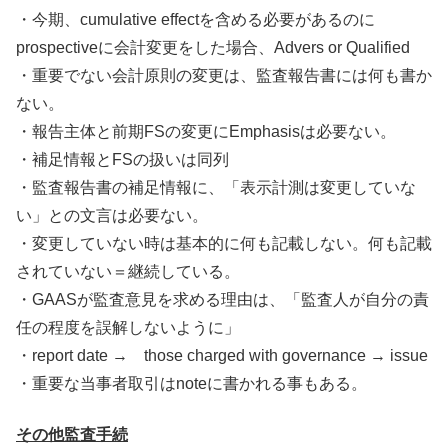
・今期、cumulative effectを含める必要があるのに
prospectiveに会計変更をした場合、Advers or Qualified
・重要でない会計原則の変更は、監査報告書には何も書か
ない。
・報告主体と前期FSの変更にEmphasisは必要ない。
・補足情報とFSの扱いは同列
・監査報告書の補足情報に、「表示計測は変更していな
い」との文言は必要ない。
・変更していない時は基本的に何も記載しない。何も記載
されていない＝継続している。
・GAASが監査意見を求める理由は、「監査人が自分の責
任の程度を誤解しないように」
・report date → those charged with governance → issue
・重要な当事者取引はnoteに書かれる事もある。
その他監査手続