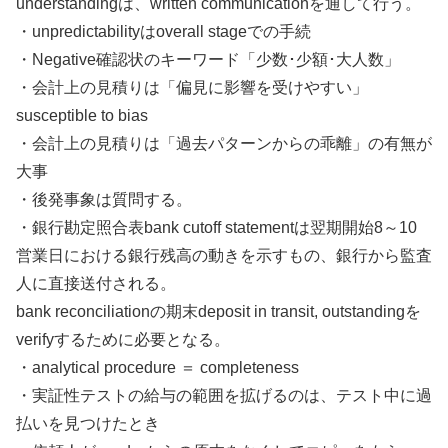
understandingは、written communicationを通して行う。
・unpredictabilityはoverall stageでの手続
・Negative確認状のキーワード「少数･少額･大人数」
・会計上の見積りは「偏見に影響を受けやすい」
susceptible to bias
・会計上の見積りは「過去パターンからの乖離」の有無が
大事
・後発事象は質問する。
・銀行勘定照合表bank cutoff statementは翌期開始8～10
営業日における銀行残高の動きを示すもの、銀行から監査
人に直接送付される。
bank reconciliationの期末deposit in transit, outstandingを
verifyするために必要となる。
・analytical procedure ＝ completeness
・実証性テストの給与の範囲を拡げるのは、テスト中に過
払いを見つけたとき