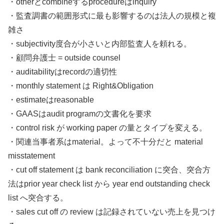
・otherとcombineするprocedureはinquiry
・監査調書の範囲形式に最も影響するのは法人の規模と複
雑さ
・subjectivity度合が小さいと内部監査人を頼れる。
・顧問弁護士 = outside counsel
・auditabilityはrecordの適切性
・monthly statement は Right&Obligation
・estimateはreasonable
・GAASはaudit programの文書化を要求
・control risk が working paper の量とタイプを変える。
・関連当事者系はmaterial。よって不十分だと material
misstatement
・cut off statement は bank reconciliation に突合、突合方
法はprior year check list から year end outstanding check
list へ突合する。
・sales cut off の review は記録されていない売上を見つけ