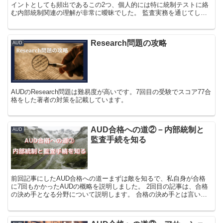
イントとしても頻出であるこの2つ、個人的には特に統制テストに絡
む内部統制関連の理解が非常に曖昧でした。 監査実務を通じてしっ
かりと理解できたので、統制テスト関連のつまずき...
Research問題の攻略
AUD
AUDのResearch問題は難易度が高いです。7回目の受験でスコア77合
格をした著者の対策を記載しています。
AUD合格への道②－内部統制と
AUD
監査手続を知る
前回記事にしたAUD合格への道ーまずは敵を知るで、私自身が合格
に7回もかかったAUDの概略を説明しました。 2回目の記事は、合格
の決め手となる分野について説明します。 合格の決め手とは言い換
えれば受験者同士で差が付きやすい分野...