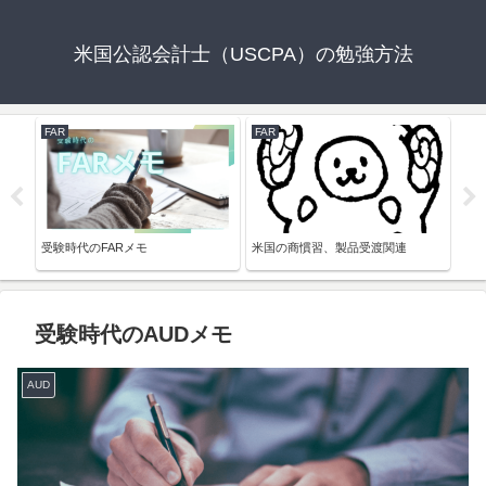
米国公認会計士（USCPA）の勉強方法
FAR
FAR
FAR
受験時代のFARメモ
米国の商慣習、製品受渡関連
会計
受験時代のAUDメモ
AUD