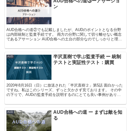
AUD合格への道③ーアサーショ
AUD
ン
AUD合格への道②でも記載しましたが、AUDのポイントとなる分野
は内部統制と監査手続です。 両方の分野に関して切り離せない概念
であるアサーション AUD合格への土台の部分なのでしっかりと理解
しましょう。 私はここの理解が...
半沢直樹で学ぶ監査手続 ー 統制
AUD
テストと実証性テスト：購買
2020年8月16日（日）に放送された「半沢直樹２」第5話 面白かった
ですね。私はこのシリーズ、ずっと欠かさず見ております。 その中
の下りで、AUDの監査手続を説明するのにとても良い事例がありま
した。 AUDの記事が少な...
AUD合格への道 ー まずは敵を知
AUD
る