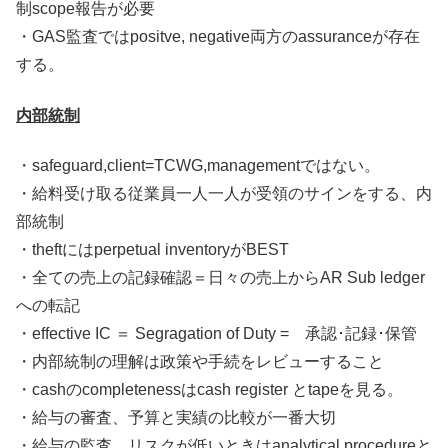
制scope報告が必要
・GAS監査ではpositve, negative両方のassuranceが存在
する。
内部統制
・safeguard,client=TCWG,managementではない。
・給料受け取る従業員一人一人が受領のサインをする、内
部統制
・theftにはperpetual inventoryがBEST
・全ての売上の記録確認＝日々の売上からAR Sub ledger
への転記
・effective IC ＝ Segragation of Duty = 承認･記録･保管
・内部統制の理解は政策や手続をレビューすること
・cashのcompletenessはcash register とtapeを見る。
・給与の審査、予算と実績の比較が一番大切
・給与の監査、リスクが低いときはanalytical procedureと