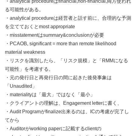
・analytical procedureはfinancial,non-financial,両方使われ
る可能性がある。
・analytical procedureは経営者と話す前に、合理的な予測
を立てておくとmost appropriate
・misstatementはsummary&conclusionが必要
・PCAOB, significant = more than remote likelihood
material weakness
・リスクを識別したら、「リスク規模」と「RMMになる
可能性」を考慮する。
・元の発行日と再発行日の間に起きた後発事象は
「Unaudited」
・materialityは「最大」ではなく「最小」
・クライアントの理解は、Engagement letterに書く、
・Audit Programがfinalize出来るのは、ICの考慮が完了し
てから
・Auditorがworking paperに記載するclientの